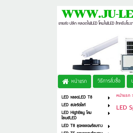
WWW.JU-LE
ขายส่ง ปลีก หลอดไฟLED โคมไฟLED สำหรับโรง
วิธีการสั่งซื้อ
หน้าแรก
หน้าแรก
LED หลอดLED T8
LED สปอร์ตไลท์
LED S
LED HighBay โคม
ไฮเบย์LED
LED T8 ชุดหลอดพร้อมราง