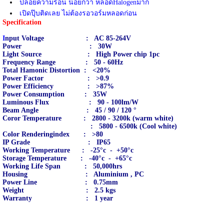
ปล่อยความร้อน น้อยกว่า หลอดHalogenมาก
เปิดปุ๊บติดเลย ไม่ต้องรอวอร์มหลอดก่อน
Specification
I
nput Voltage : AC 85-264V
Power : 30W
Light Source : High Power chip 1pc
Frequency Range : 50 - 60Hz
Total Hamonic Distortion : <20%
Power Factor : >0.9
Power Efficiency : >87%
Power Consumption : 35W
Luminous Flux : 90 - 100lm/W
Beam Angle : 45 / 90 / 120 °
Coror Temperature : 2800 - 3200k (warm white)
: 5800 - 6500k (Cool white)
Color Renderingindex : >80
IP Grade : IP65
Working Temperature : -25°c - +50°c
Storage Temperature : -40°c - +65°c
Working Life Span : 50,000hrs
Housing : Aluminium , PC
Power Line : 0.75mm
Weight : 2.5 kgs
Warranty : 1 year