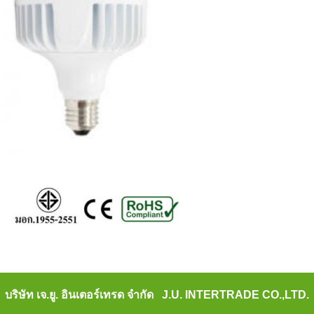
บริษัท เจ.ยู. อินเตอร์เทรด จำกัด J.U. INTERTRADE CO.,LTD.