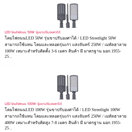
LED โคมไฟถนน 50W รุ่นขาปรับองศาได้
โคมไฟถนนLED 50W รุ่นขาปรับองศาได้ / LED Streetlight 50W
สามารถใช้แทน โคมและหลอดรุ่นเก่า แสงจันทร์ 250W / เมทัลฮาลาย
100W เหมาะสำหรับติดตั้ง 3-6 เมตร สินค้า มี มาตรฐาน มอก.1955-
25...
LED โคมไฟถนน 100W รุ่นขาปรับองศาได้
โคมไฟถนนLED 100W รุ่นขาปรับองศาได้ / LED Streetlight 100W
สามารถใช้แทน โคมและหลอดรุ่นเก่า แสงจันทร์ 250W / เมทัลฮาลาย
400W เหมาะสำหรับติดสูง 7-8 เมตร สินค้า มี มาตรฐาน มอก.1955-
25...