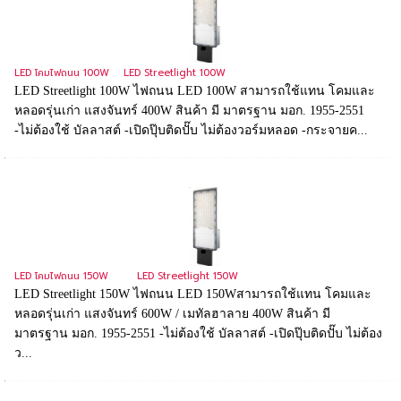
LED โคมไฟถนน 100W LED Streetlight 100W
LED Streetlight 100W ไฟถนน LED 100W สามารถใช้แทน โคมและ
หลอดรุ่นเก่า แสงจันทร์ 400W สินค้า มี มาตรฐาน มอก. 1955-2551
-ไม่ต้องใช้ บัลลาสต์ -เปิดปุ๊บติดปั๊บ ไม่ต้องวอร์มหลอด -กระจายค...
LED โคมไฟถนน 150W LED Streetlight 150W
LED Streetlight 150W ไฟถนน LED 150Wสามารถใช้แทน โคมและ
หลอดรุ่นเก่า แสงจันทร์ 600W / เมทัลฮาลาย 400W สินค้า มี
มาตรฐาน มอก. 1955-2551 -ไม่ต้องใช้ บัลลาสต์ -เปิดปุ๊บติดปั๊บ ไม่ต้อง
ว...