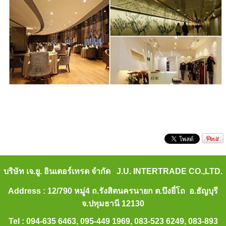
บริษัท เจ.ยู. อินเตอร์เทรด จำกัด J.U. INTERTRADE CO.,LTD.
Address : 12/790 หมู่4 ถ.รังสิตนครนายก ต.บึงยี่โถ อ.ธัญบุรี
จ.ปทุมธานี 12130
Tel : 094-635 6463, 095-449 1969, 083-523 6249, 083-893