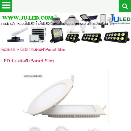
WWW.JU-LED.COM
ขายส่ง ปลีก หลอดไฟLED โคมไฟLED สำหรับโรงงานอุตสาหกรรม อาคารบ้านเรือน ฯลฯ
หน้าแรก
>
LED โคมฝังฝ้าPanel Slim
LED โคมฝังฝ้าPanel Slim